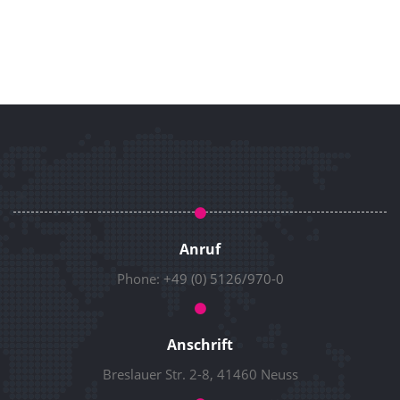
Anruf
Phone:
+49 (0) 5126/970-0
Anschrift
Breslauer Str. 2-8, 41460 Neuss