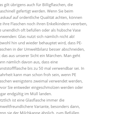
s gilt übrigens auch für Billigflaschen, die
aschinell gefertigt werden. Wenn Sie beim
laskauf auf ordentliche Qualität achten, können
e ihre Flaschen noch ihren Enkelkindern vererben,
e unendlich oft befüllen oder als hübsche Vase
rwenden: Glas nutzt sich nämlich nicht ab!
bwohl hin und wieder behauptet wird, dass PE-
laschen in der Umweltbilanz besser abschneiden,
t das aus unserer Sicht ein Märchen. Man geht
ann nämlich davon aus, dass eine
nststoffflasche bis zu 50 mal verwendbar sei. In
ahrheit kann man schon froh sein, wenn PE
laschen wenigstens zweimal verwendet werden,
evor Sie entweder eingeschmolzen werden oder
ogar endgültig im Müll landen.
tztlich ist eine Glasflasche immer die
mweltfreundlichere Variante, besonders dann,
enn sie der Milchkanne ähnlich, zum Befüllen