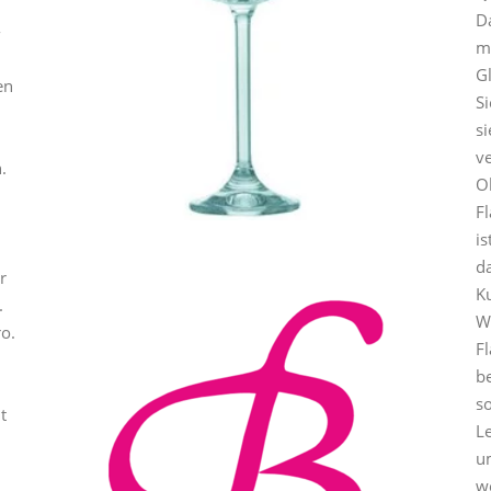
Da
-
m
G
en
Si
si
ve
.
O
F
is
d
r
Ku
.
W
ro.
F
b
s
t
Le
u
w