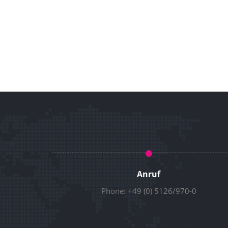
Anruf
Phone:
+49 (0) 5126/970-0