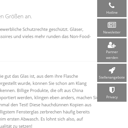
Hotline
en Größen an.
ewerbliche Schutzrechte geschützt. Gläser,
Newsletter
soires und vieles mehr runden das Non-Food-
Partner
werden
e gut das Glas ist, aus dem ihre Flasche
Stellen­angebote
ergestellt wurde, können Sie schon am Klang
kennen. Billige Produkte, die oft aus China
mportiert werden, klingen eben anders, machen Sie
Privacy
inmal den Test! Diese hauchdünnen Kopien aus
lligstem Fensterglas zerbrechen häufig bereits
im ersten Abwasch. Es lohnt sich also, auf
alität zu setzen!