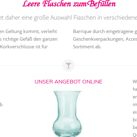
Leere Flaschen zum Befüllen
tet daher eine große Auswahl Flaschen in verschieden
en Geltung kommt, verleiht
Barrique durch eingetragene g
s richtige Gefäß den ganzen
Geschenkverpackungen, Acces
Korkverschlüsse ist für
Sortiment ab.
UNSER ANGEBOT ONLINE
Wi
h
er
ob
i
e
n
bi
be
Qu