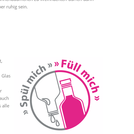
er ruhig sein.
t,
 Glas
r
 auch
 alle