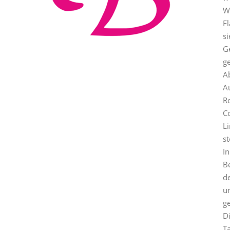
W
F
si
G
g
A
Au
Ro
C
L
st
In
B
de
u
ge
D
T