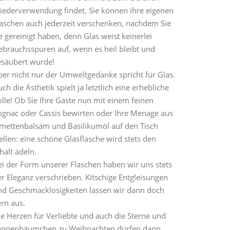
iederverwendung findet. Sie können ihre eigenen
laschen auch jederzeit verschenken, nachdem Sie
e gereinigt haben, denn Glas weist keinerlei
ebrauchsspuren auf, wenn es heil bleibt und
esäubert wurde!
ber nicht nur der Umweltgedanke spricht für Glas.
ch die Ästhetik spielt ja letztlich eine erhebliche
lle! Ob Sie Ihre Gäste nun mit einem feinen
ognac oder Cassis bewirten oder Ihre Menage aus
imettenbalsam und Basilikumöl auf den Tisch
ellen: eine schöne Glasflasche wird stets den
halt adeln.
ei der Form unserer Flaschen haben wir uns stets
r Eleganz verschrieben. Kitschige Entgleisungen
nd Geschmacklosigkeiten lassen wir dann doch
rn aus.
ie Herzen für Verliebte und auch die Sterne und
annenbäumchen zu Weihnachten dürfen dann